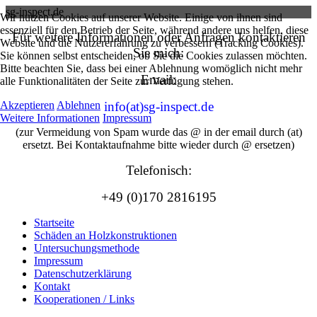
sg-inspect.de
Wir nutzen Cookies auf unserer Website. Einige von ihnen sind
essenziell für den Betrieb der Seite, während andere uns helfen, diese
Für weitere Informationen oder Anfragen kontaktieren
Website und die Nutzererfahrung zu verbessern (Tracking Cookies).
Sie mich:
Sie können selbst entscheiden, ob Sie die Cookies zulassen möchten.
Bitte beachten Sie, dass bei einer Ablehnung womöglich nicht mehr
Email:
alle Funktionalitäten der Seite zur Verfügung stehen.
Akzeptieren
Ablehnen
info(at)sg-inspect.de
Weitere Informationen
Impressum
(zur Vermeidung von Spam wurde das @ in der email durch (at)
ersetzt. Bei Kontaktaufnahme bitte wieder durch @ ersetzen)
Telefonisch:
+49 (0)170 2816195
Startseite
Schäden an Holzkonstruktionen
Untersuchungsmethode
Impressum
Datenschutzerklärung
Kontakt
Kooperationen / Links